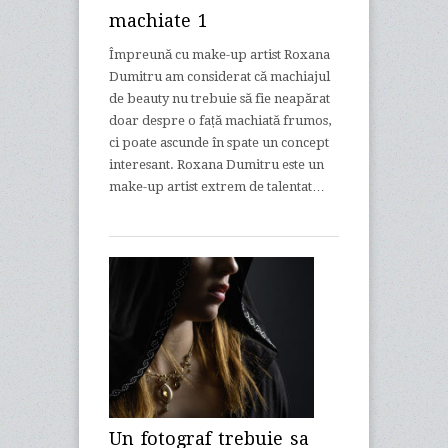
machiate 1
Împreună cu make-up artist Roxana
Dumitru am considerat că machiajul
de beauty nu trebuie să fie neapărat
doar despre o față machiată frumos,
ci poate ascunde în spate un concept
interesant. Roxana Dumitru este un
make-up artist extrem de talentat…
Un fotograf trebuie sa