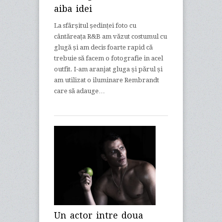
aiba idei
La sfârșitul ședinței foto cu
cântăreața R&B am văzut costumul cu
glugă și am decis foarte rapid că
trebuie să facem o fotografie in acel
outfit. I-am aranjat gluga și părul și
am utilizat o iluminare Rembrandt
care să adauge…
Un actor intre doua