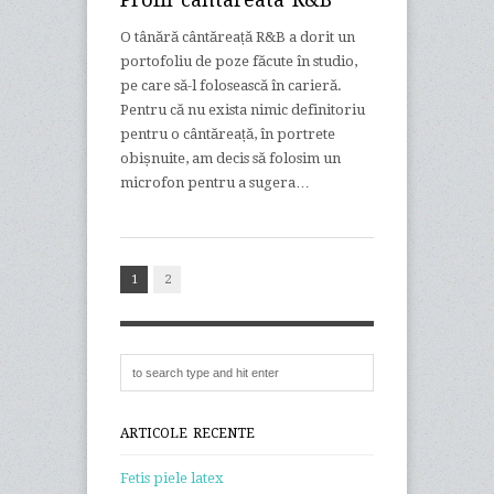
O tânără cântăreață R&B a dorit un
portofoliu de poze făcute în studio,
pe care să-l folosească în carieră.
Pentru că nu exista nimic definitoriu
pentru o cântăreață, în portrete
obișnuite, am decis să folosim un
microfon pentru a sugera…
1
2
ARTICOLE RECENTE
Fetis piele latex