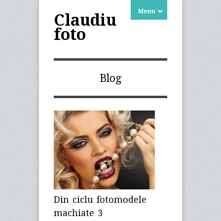
Menu
Claudiu
foto
Blog
Din ciclu fotomodele
machiate 3