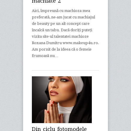
machiate 2
Aici, împreună cu machioza mea
preferată, ne-am jucat cu machiajul
de beauty pe un alt concept care
încalcă un tabu. Dacă doriți puteți
vizita site-ul talentatei machioze
Roxana Dumitru www.makeup4u.ro.
Am pornit de la ideea că o femeie
frumoasă nu…
Din ciclu fotomodele