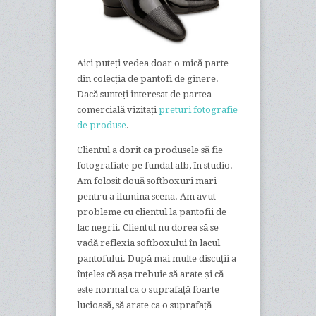
Aici puteți vedea doar o mică parte
din colecția de pantofi de ginere.
Dacă sunteți interesat de partea
comercială vizitați
preturi fotografie
de produse
.
Clientul a dorit ca produsele să fie
fotografiate pe fundal alb, în studio.
Am folosit două softboxuri mari
pentru a ilumina scena. Am avut
probleme cu clientul la pantofii de
lac negrii. Clientul nu dorea să se
vadă reflexia softboxului în lacul
pantofului. După mai multe discuții a
înțeles că așa trebuie să arate și că
este normal ca o suprafață foarte
lucioasă, să arate ca o suprafață