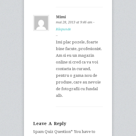
Mimi
-
mai 28, 2013 at 9:46 am
Răspunde
Imi plac pozele, foarte
bine facute, profesionist.
Am si eu un magazin
online si cred ca va voi
contacta in curand,
pentru o gama nou de
produse, care au nevoie
de fotografii cu fundal
alb.
Leave A Reply
Spam Quiz Question
* You have to