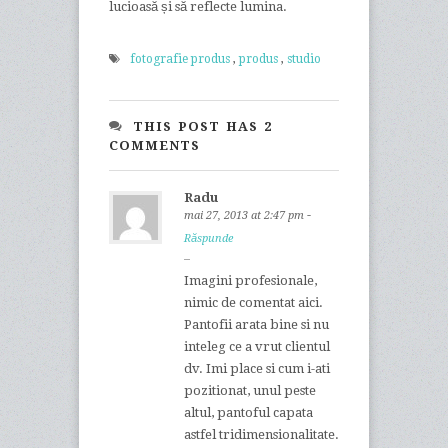
lucioasă și să reflecte lumina.
fotografie produs
,
produs
,
studio
THIS POST HAS 2
COMMENTS
Radu
-
mai 27, 2013 at 2:47 pm
Răspunde
Imagini profesionale,
nimic de comentat aici.
Pantofii arata bine si nu
inteleg ce a vrut clientul
dv. Imi place si cum i-ati
pozitionat, unul peste
altul, pantoful capata
astfel tridimensionalitate.