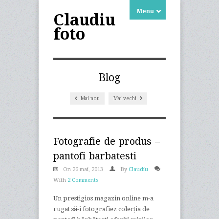
Menu
Claudiu
foto
Blog
Mai nou
Mai vechi
Fotografie de produs –
pantofi barbatesti
On 26 mai, 2013
By
Claudiu
With
2 Comments
Un prestigios magazin online m-a
rugat să-i fotografiez colecția de