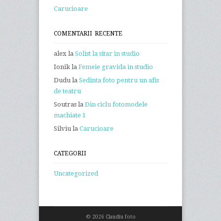
Carucioare
COMENTARII RECENTE
alex
la
Solist la sitar in studio
Ionik
la
Femeie gravida in studio
Dudu
la
Sedinta foto pentru un afis
de teatru
Soutras
la
Din ciclu fotomodele
machiate 1
Silviu
la
Carucioare
CATEGORII
Uncategorized
© 2026 Claudiu foto